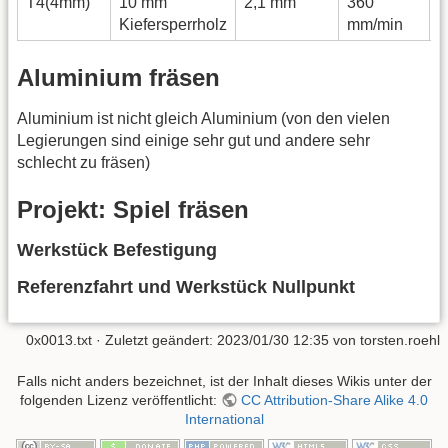
T4(4mm)
10 mm
2,1 mm
360
1
Kiefersperrholz
mm/min
Aluminium fräsen
Aluminium ist nicht gleich Aluminium (von den vielen
Legierungen sind einige sehr gut und andere sehr
schlecht zu fräsen)
Projekt: Spiel fräsen
Werkstück Befestigung
Referenzfahrt und Werkstück Nullpunkt
0x0013.txt
· Zuletzt geändert:
2023/01/30 12:35
von
torsten.roehl
Falls nicht anders bezeichnet, ist der Inhalt dieses Wikis unter der
folgenden Lizenz veröffentlicht:
CC Attribution-Share Alike 4.0
International