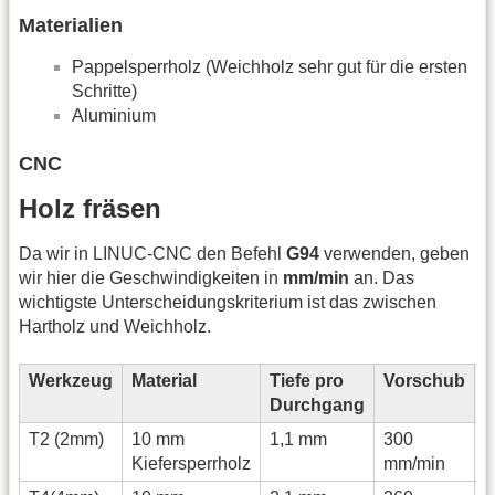
Materialien
Pappelsperrholz (Weichholz sehr gut für die ersten
Schritte)
Aluminium
CNC
Holz fräsen
Da wir in LINUC-CNC den Befehl
G94
verwenden, geben
wir hier die Geschwindigkeiten in
mm/min
an. Das
wichtigste Unterscheidungskriterium ist das zwischen
Hartholz und Weichholz.
Werkzeug
Material
Tiefe pro
Vorschub
E
Durchgang
T2 (2mm)
10 mm
1,1 mm
300
1
Kiefersperrholz
mm/min